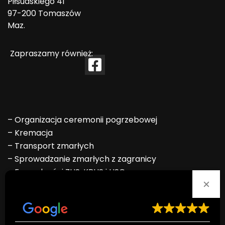
Piłsudskiego 41
97-200 Tomaszów
Maz.
Zapraszamy również:
–
Organizacja ceremonii pogrzebowej
–
Kremacja
–
Transport zmarłych
–
Sprowadzanie zmarłych z zagranicy
–
Formalności ZUS, KRUS i USC
–
Ekshumacja
Ocena doskonała
Na podstawie
80 opinii
–
Odzież żałobna
–
Oprawa muzyczna
–
Wieńce i wiązanki