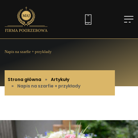
Napis na szarfie + przykłady
Strona główna
»
Artykuły
» Napis na szarfie + przykłady