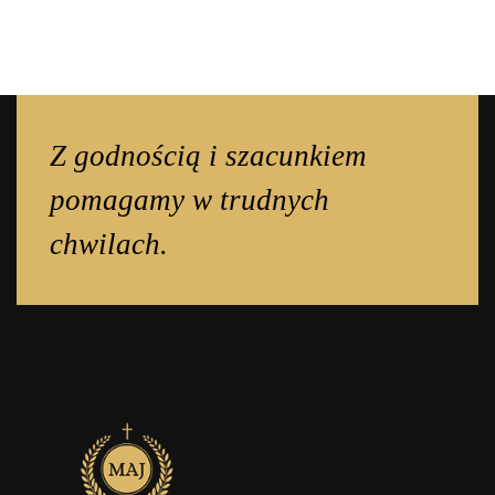
Z godnością i szacunkiem
pomagamy w trudnych
chwilach.