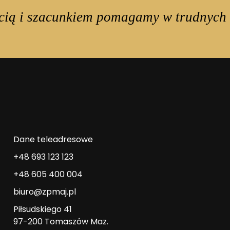
cią i szacunkiem pomagamy w trudnych 
Dane teleadresowe
+48 693 123 123
+48 605 400 004
biuro@zpmaj.pl
Piłsudskiego 41
97-200 Tomaszów Maz.