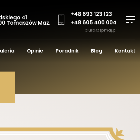
+48 693 123 123
dskiego 41
+48 605 400 004
00 Tomaszów Maz.
biuro@zpmaj.pl
aleria
Opinie
Poradnik
Blog
Kontakt