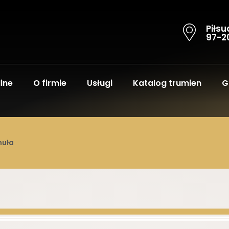
Piłsu
97-2
ine
O firmie
Usługi
Katalog trumien
G
huła