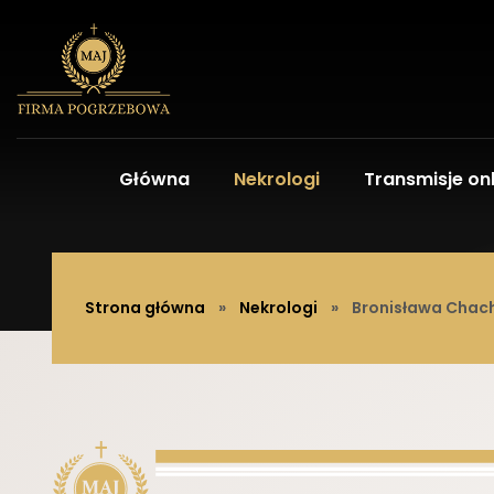
Główna
Nekrologi
Transmisje onl
Strona główna
»
Nekrologi
»
Bronisława Chac