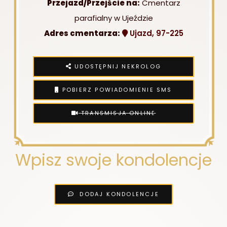
Przejazd/Przejście na:
Cmentarz
parafialny w Ujeździe
Adres cmentarza:
Ujazd, 97-225
UDOSTĘPNIJ NEKROLOG
POBIERZ POWIADOMIENIE SMS
TRANSMISJA ONLINE
Wpisz swoje kondolencje
DODAJ KONDOLENCJE