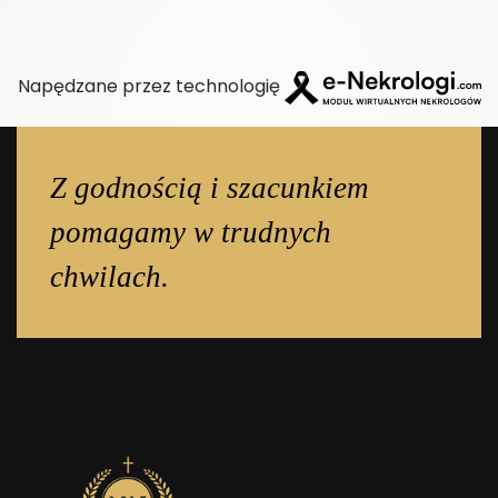
Napędzane przez technologię
Z godnością i szacunkiem
pomagamy w trudnych
chwilach.