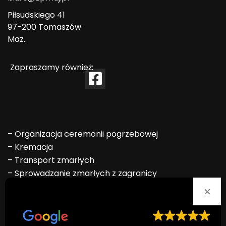
Piłsudskiego 41
97-200 Tomaszów
Maz.
Zapraszamy również:
–
Organizacja ceremonii pogrzebowej
–
Kremacja
–
Transport zmarłych
–
Sprowadzanie zmarłych z zagranicy
–
Formalności ZUS, KRUS i USC
Ocena doskonała
–
Ekshumacja
Na podstawie
80 opinii
–
Odzież żałobna
–
Oprawa muzyczna