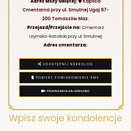
Adres Mszy Świętej:
Kaplica
Cmentarna przy ul. Smutnej Ugaj 97-
200 Tomaszów Maz.
Przejazd/Przejście na:
Cmentarz
rzymsko-katolicki przy ul. Smutnej
Adres cmentarza:
UDOSTĘPNIJ NEKROLOG
POBIERZ POWIADOMIENIE SMS
TRANSMISJA ONLINE
Wpisz swoje kondolencje