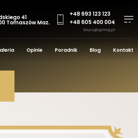
+48 693 123 123
dskiego 41
+48 605 400 004
00 Tomaszów Maz.
biuro@zpmaj.pl
aleria
Opinie
Poradnik
Blog
Kontakt