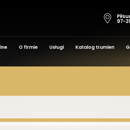
Piłsu
97-2
ine
O firmie
Usługi
Katalog trumien
G