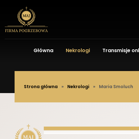
Główna
Nekrologi
Transmisje onl
Strona główna
»
Nekrologi
»
Maria Smoluch