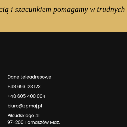
cią i szacunkiem pomagamy w trudnych 
Dane teleadresowe
+48 693 123 123
+48 605 400 004
biuro@zpmaj.pl
Piłsudskiego 41
97-200 Tomaszów Maz.