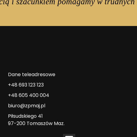
cią i szacunkiem pomagamy w trudnych 
Dane teleadresowe
+48 693 123 123
+48 605 400 004
biuro@zpmaj.pl
Piłsudskiego 41
97-200 Tomaszów Maz.