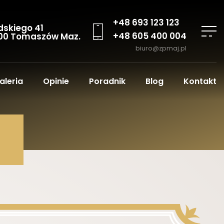
+48 693 123 123
dskiego 41
+48 605 400 004
00 Tomaszów Maz.
biuro@zpmaj.pl
aleria
Opinie
Poradnik
Blog
Kontakt