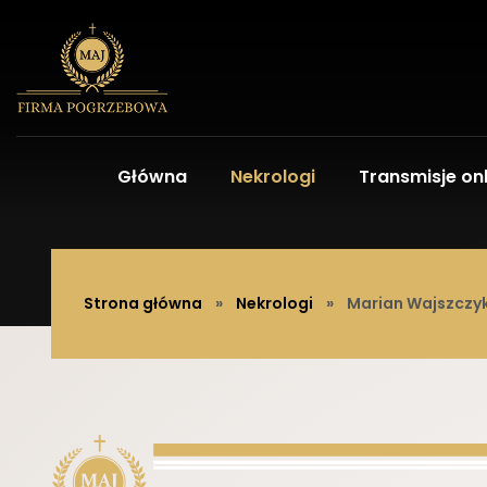
Główna
Nekrologi
Transmisje onl
Strona główna
»
Nekrologi
»
Marian Wajszczy