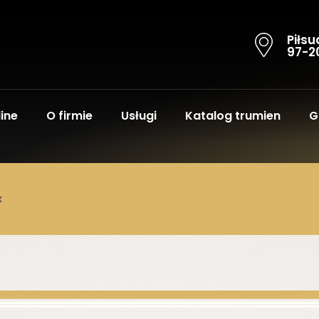
Piłsu
97-2
ine
O firmie
Usługi
Katalog trumien
G
k