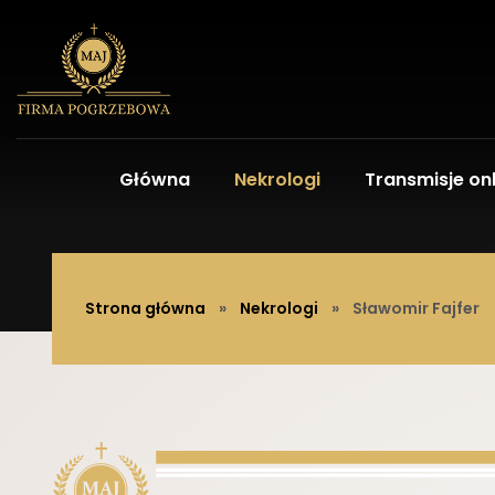
Główna
Nekrologi
Transmisje onl
Strona główna
»
Nekrologi
»
Sławomir Fajfer