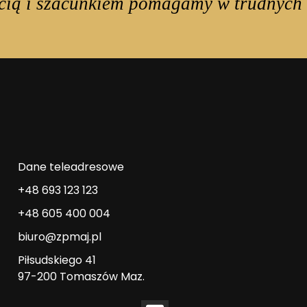
cią i szacunkiem pomagamy w trudnych 
Dane teleadresowe
+48 693 123 123
+48 605 400 004
biuro@zpmaj.pl
Piłsudskiego 41
97-200 Tomaszów Maz.