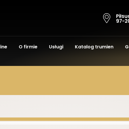
Piłsu
97-2
ine
O firmie
Usługi
Katalog trumien
G