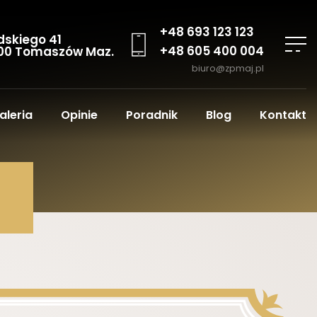
+48 693 123 123
dskiego 41
+48 605 400 004
00 Tomaszów Maz.
biuro@zpmaj.pl
aleria
Opinie
Poradnik
Blog
Kontakt