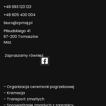
+48 693 123 123
+48 605 400 004
biuro@zpmaj.pl
Piłsudskiego 41
97-200 Tomaszów
Maz.
Zapraszamy również:
–
Organizacja ceremonii pogrzebowej
–
Kremacja
–
Transport zmarłych
–
Sprowadzanie zmarłych z zagranicy