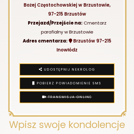
Bożej Częstochowskiej w Brzustowie,
97-215 Brzustów
Przejazd/Przejście na:
Cmentarz
parafialny w Brzustowie
Adres cmentarza:
Brzustów 97-215
Inowłódz
UDOSTĘPNIJ NEKROLOG
POBIERZ POWIADOMIENIE SMS
TRANSMISJA ONLINE
Wpisz swoje kondolencje