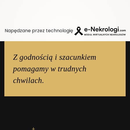
Napędzane przez technologię
Z godnością i szacunkiem
pomagamy w trudnych
chwilach.