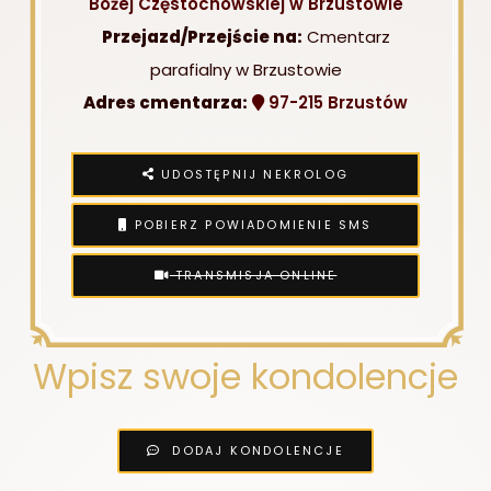
Bożej Częstochowskiej w Brzustowie
Przejazd/Przejście na:
Cmentarz
parafialny w Brzustowie
Adres cmentarza:
97-215 Brzustów
UDOSTĘPNIJ NEKROLOG
POBIERZ POWIADOMIENIE SMS
TRANSMISJA ONLINE
Wpisz swoje kondolencje
DODAJ KONDOLENCJE