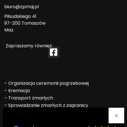
biuro@zpmaj.pl
Piłsudskiego 41
97-200 Tomaszów
Maz.
Zapraszamy również:
–
Organizacja ceremonii pogrzebowej
–
Kremacja
–
Transport zmarłych
–
Sprowadzanie zmarłych z zagranicy
–
Formalności ZUS, KRUS i USC
Ocena doskonała
–
Ekshumacja
Na podstawie
80 opinii