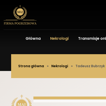
Główna
Nekrologi
Transmisje onl
Strona główna
»
Nekrologi
»
Tadeusz Bubrzyk