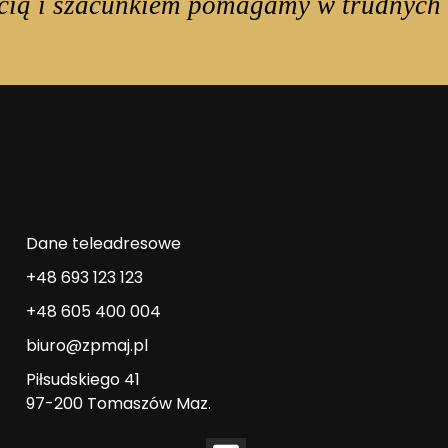
cią i szacunkiem pomagamy w trudnych 
Dane teleadresowe
+48 693 123 123
+48 605 400 004
biuro@zpmaj.pl
Piłsudskiego 41
97-200 Tomaszów Maz.