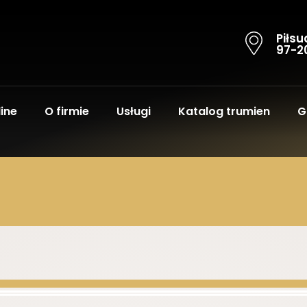
Piłsu
97-2
ine
O firmie
Usługi
Katalog trumien
G