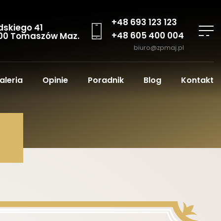
+48 693 123 123
dskiego 41
+48 605 400 004
00 Tomaszów Maz.
biuro@zpmaj.pl
aleria
Opinie
Poradnik
Blog
Kontakt