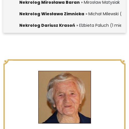
Nekrolog Mirosława Baran
» Mirosław Matysiak (1 
Nekrolog Wiesława Zimnicka
» Michał Milewski (1
Nekrolog Dariusz Krasoń
» Elżbieta Paluch (1 miesi
Nekrolog Stanisław Karwat
» Jadwiga Plaskota (3 m
Nekrolog Władysław Tersa
» Maciej Tersa (3 miesi
Nekrolog Władysław Tersa
» Joanna Tersa (3 mies
Nekrolog Jan Wojdyła
» Tomasz Lisowski (4 miesią
Nekrolog Konrad Wojtkiewicz
» Włodzimierz Kowalew
Nekrolog Weronika Śledziona
» Dagmara Kowalewska